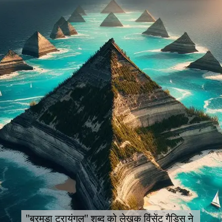
"बरमूडा ट्रायंगल" शब्द को लेखक विंसेंट गैडिस ने